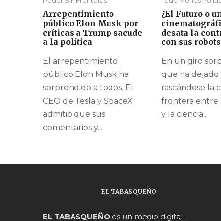
Poder Sin Fronteras
Todo Menos Políti
Arrepentimiento
¿El Futuro o u
público Elon Musk por
cinematográf
críticas a Trump sacude
desata la cont
a la política
con sus robots
El arrepentimiento
En un giro so
público Elon Musk ha
que ha dejado
sorprendido a todos. El
rascándose la c
CEO de Tesla y SpaceX
frontera entre 
admitió que sus
y la ciencia...
comentarios y...
EL TABASQUEÑO
EL TABASQUEÑO
es un medio digital