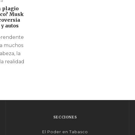
ca
n plagio
ico? Musk
roversia
 y autos
rprendente
 a muchos
abeza, la
la realidad
SECCIONES
El Poder en Tabasco