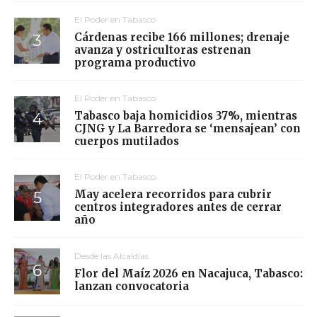
El Poder en Tabasco
Cárdenas recibe 166 millones; drenaje
avanza y ostricultoras estrenan
programa productivo
El Poder en Tabasco
Tabasco baja homicidios 37%, mientras
CJNG y La Barredora se ‘mensajean’ con
cuerpos mutilados
El Poder en Tabasco
May acelera recorridos para cubrir
centros integradores antes de cerrar
año
Desde las Alcaldías
Flor del Maíz 2026 en Nacajuca, Tabasco:
lanzan convocatoria