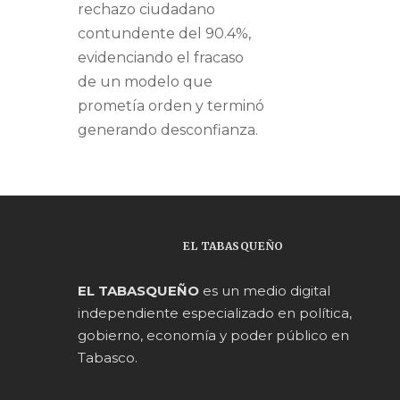
rechazo ciudadano
contundente del 90.4%,
evidenciando el fracaso
de un modelo que
prometía orden y terminó
generando desconfianza.
EL TABASQUEÑO
EL TABASQUEÑO
es un medio digital
independiente especializado en política,
gobierno, economía y poder público en
Tabasco.