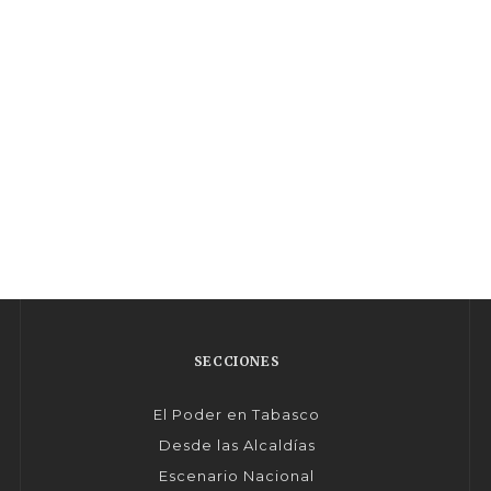
SECCIONES
El Poder en Tabasco
Desde las Alcaldías
Escenario Nacional