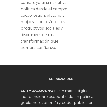
construyó una narrativa
política desde el campo:
cacao, ostión, plátano y
mojarra como símbolos
productivos, sociales y
discursivos de una
transformación que
siembra confianza.
EL TABASQUEÑO
EL TABASQUEÑO
es un medio digital
independiente especializado en política,
gobierno, economía y poder público en