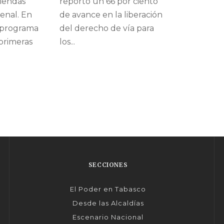
viendas
reportó un 66 por ciento
enal. En
de avance en la liberación
 programa
del derecho de vía para
 primeras
los...
SECCIONES
El Poder en Tabasco
Desde las Alcaldías
Escenario Nacional