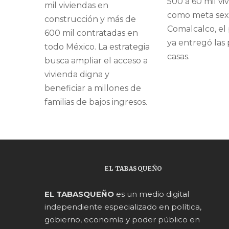
500 a 60 mil vi
mil viviendas en
como meta sex
construcción y más de
Comalcalco, el
600 mil contratadas en
ya entregó las
todo México. La estrategia
casas.
busca ampliar el acceso a
vivienda digna y
beneficiar a millones de
familias de bajos ingresos.
EL TABASQUEÑO
EL TABASQUEÑO
es un medio digital
independiente especializado en política,
gobierno, economía y poder público en