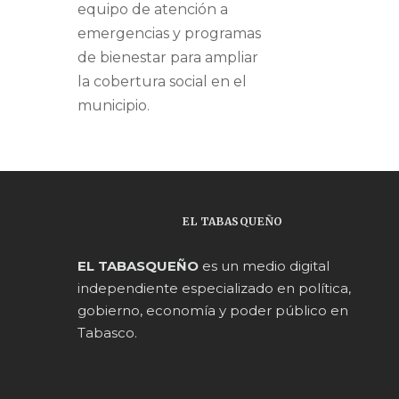
equipo de atención a
emergencias y programas
de bienestar para ampliar
la cobertura social en el
municipio.
EL TABASQUEÑO
EL TABASQUEÑO
es un medio digital
independiente especializado en política,
gobierno, economía y poder público en
Tabasco.