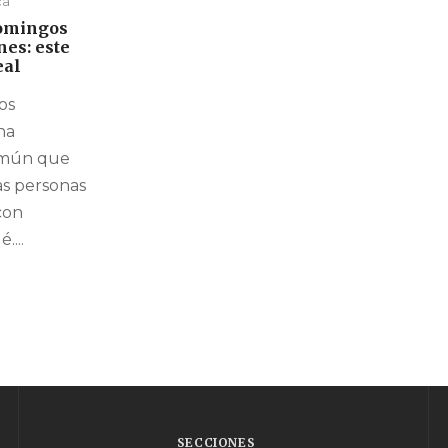
ca
domingos
nes: este
eal
los
na
omún que
s personas
con
....
SECCIONES