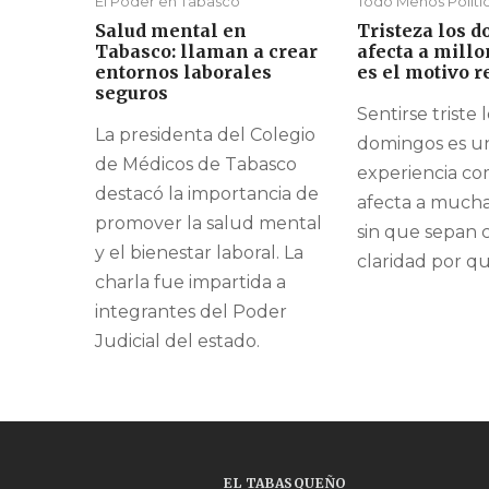
El Poder en Tabasco
Todo Menos Políti
Salud mental en
Tristeza los 
Tabasco: llaman a crear
afecta a millo
entornos laborales
es el motivo r
seguros
Sentirse triste 
La presidenta del Colegio
domingos es u
de Médicos de Tabasco
experiencia c
destacó la importancia de
afecta a mucha
promover la salud mental
sin que sepan 
y el bienestar laboral. La
claridad por qué
charla fue impartida a
integrantes del Poder
Judicial del estado.
EL TABASQUEÑO