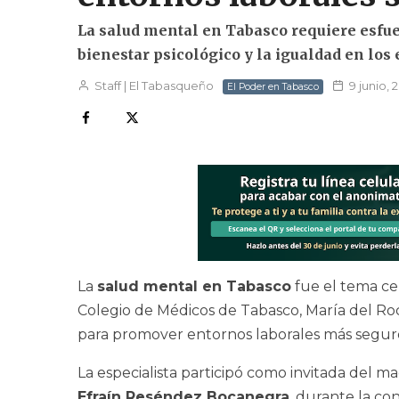
La salud mental en Tabasco requiere esfue
bienestar psicológico y la igualdad en los 
Staff | El Tabasqueño
9 junio, 
El Poder en Tabasco
La
salud mental en Tabasco
fue el tema cen
Colegio de Médicos de Tabasco, María del Roc
para promover entornos laborales más seguros
La especialista participó como invitada del m
Efraín Reséndez Bocanegra
, durante la co