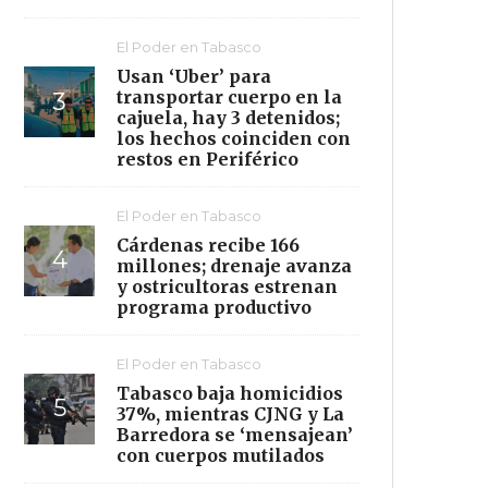
El Poder en Tabasco
Usan ‘Uber’ para
transportar cuerpo en la
cajuela, hay 3 detenidos;
los hechos coinciden con
restos en Periférico
El Poder en Tabasco
Cárdenas recibe 166
millones; drenaje avanza
y ostricultoras estrenan
programa productivo
El Poder en Tabasco
Tabasco baja homicidios
37%, mientras CJNG y La
Barredora se ‘mensajean’
con cuerpos mutilados