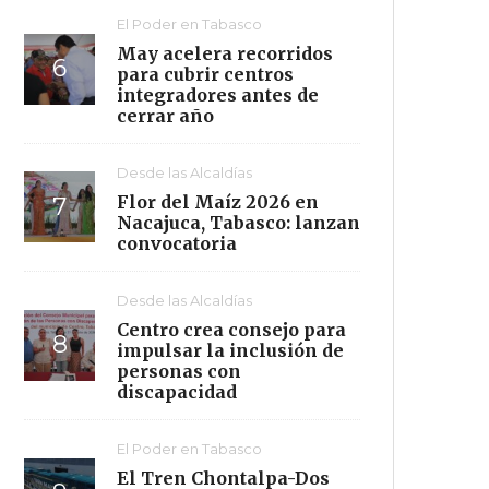
El Poder en Tabasco
May acelera recorridos
para cubrir centros
integradores antes de
cerrar año
Desde las Alcaldías
Flor del Maíz 2026 en
Nacajuca, Tabasco: lanzan
convocatoria
Desde las Alcaldías
Centro crea consejo para
impulsar la inclusión de
personas con
discapacidad
El Poder en Tabasco
El Tren Chontalpa-Dos