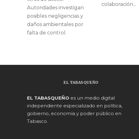
colaboración...
Autoridades investigan
posibles negligencias y
daños ambientales por
falta de control.
EL TABASQUEÑO
EL TABASQUEÑO
es un medio digital
independiente especializado en política,
gobierno, economía y poder público en
Tabasco.