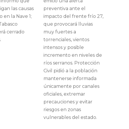
 informó que
emitió una alerta
tigan las causas
preventiva ante el
o en la Nave 1;
impacto del frente frío 27,
Tabasco
que provocará lluvias
rá cerrado
muy fuertes a
.
torrenciales, vientos
intensos y posible
incremento en niveles de
ríos serranos. Protección
Civil pidió a la población
mantenerse informada
únicamente por canales
oficiales, extremar
precauciones y evitar
riesgos en zonas
vulnerables del estado.