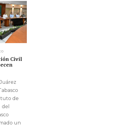
co
ión Civil
lecen
 Juárez
Tabasco
tituto de
l del
asco
rmado un