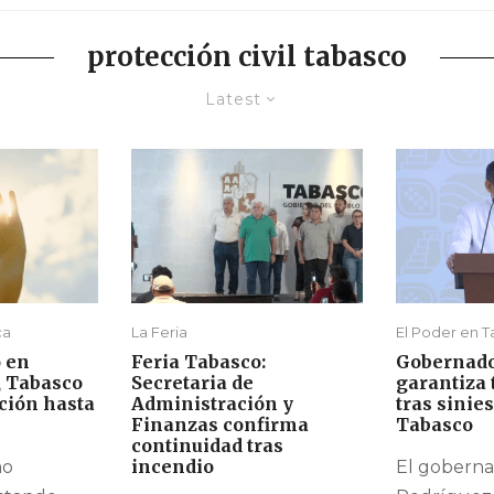
protección civil tabasco
Latest
ca
La Feria
El Poder en 
 en
Feria Tabasco:
Gobernado
, Tabasco
Secretaria de
garantiza
ción hasta
Administración y
tras sinie
Finanzas confirma
Tabasco
continuidad tras
incendio
mo
El goberna