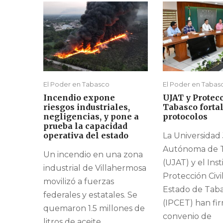
El Poder en Tabasco
El Poder en Tabas
Incendio expone
UJAT y Protecc
riesgos industriales,
Tabasco forta
negligencias, y pone a
protocolos
prueba la capacidad
operativa del estado
La Universidad
Autónoma de 
Un incendio en una zona
(UJAT) y el Ins
industrial de Villahermosa
Protección Civi
movilizó a fuerzas
Estado de Tab
federales y estatales. Se
(IPCET) han fi
quemaron 1.5 millones de
convenio de
litros de aceite.