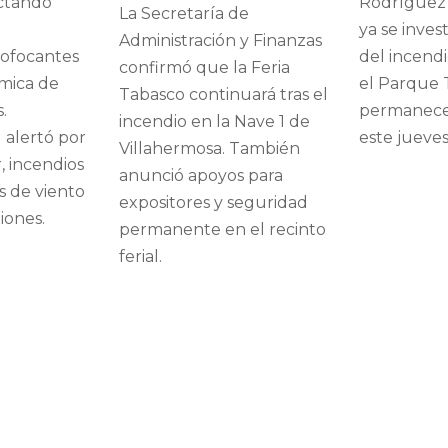
ectando
Rodríguez
La Secretaría de
ya se inves
Administración y Finanzas
sofocantes
del incendi
confirmó que la Feria
rmica de
el Parque 
Tabasco continuará tras el
.
permanece
incendio en la Nave 1 de
l alertó por
este jueves
Villahermosa. También
, incendios
anunció apoyos para
s de viento
expositores y seguridad
iones.
permanente en el recinto
ferial.