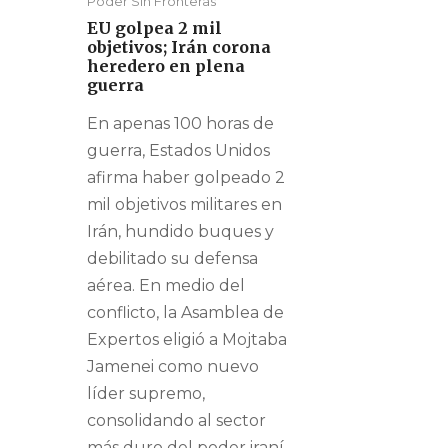
Poder Sin Fronteras
EU golpea 2 mil
objetivos; Irán corona
heredero en plena
guerra
En apenas 100 horas de
guerra, Estados Unidos
afirma haber golpeado 2
mil objetivos militares en
Irán, hundido buques y
debilitado su defensa
aérea. En medio del
conflicto, la Asamblea de
Expertos eligió a Mojtaba
Jamenei como nuevo
líder supremo,
consolidando al sector
más duro del poder iraní.