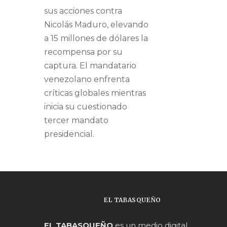
sus acciones contra
Nicolás Maduro, elevando
a 15 millones de dólares la
recompensa por su
captura. El mandatario
venezolano enfrenta
críticas globales mientras
inicia su cuestionado
tercer mandato
presidencial.
EL TABASQUEÑO
EL TABASQUEÑO
es un medio digital