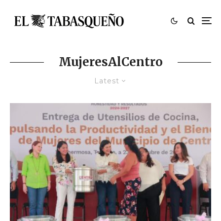
MujeresAlCentro
Latest