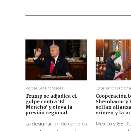
Poder Sin Fronteras
Escenario Naciona
Trump se adjudica el
Cooperación b
golpe contra ‘El
Sheinbaum y 
Mencho’ y eleva la
sellan alianza
presión regional
crimen y la m
La designación de cárteles
México y EE.UU