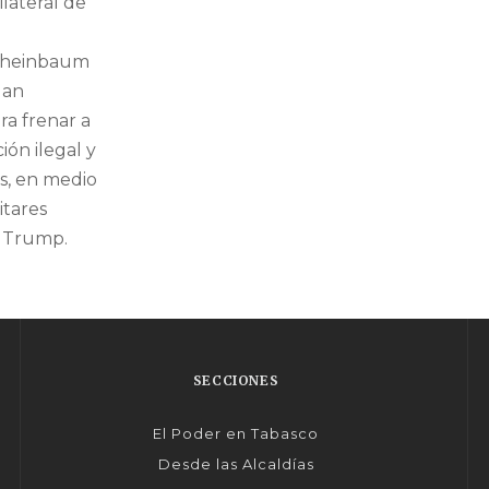
lateral de
Sheinbaum
dan
ra frenar a
ión ilegal y
as, en medio
itares
e Trump.
SECCIONES
El Poder en Tabasco
Desde las Alcaldías