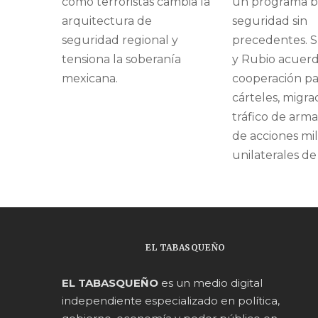
como terroristas cambia la
un programa bi
arquitectura de
seguridad sin
seguridad regional y
precedentes. 
tensiona la soberanía
y Rubio acuer
mexicana.
cooperación pa
cárteles, migrac
tráfico de arm
de acciones mil
unilaterales d
EL TABASQUEÑO
EL TABASQUEÑO
es un medio digital
independiente especializado en política,