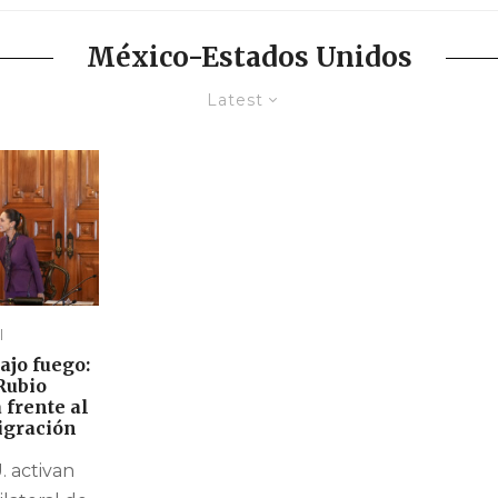
México-Estados Unidos
Latest
l
ajo fuego:
Rubio
 frente al
igración
. activan