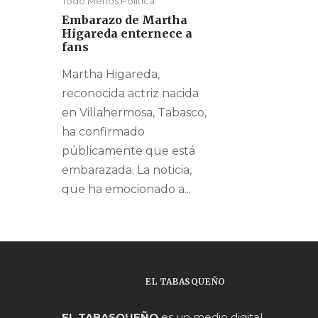
Todo Menos Política
Embarazo de Martha
Higareda enternece a
fans
Martha Higareda,
reconocida actriz nacida
en Villahermosa, Tabasco,
ha confirmado
públicamente que está
embarazada. La noticia,
que ha emocionado a...
EL TABASQUEÑO
EL TABASQUEÑO
es un medio digital