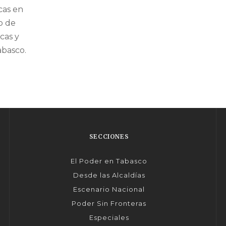
cas en
o de
icas y
abasco.
SECCIONES
El Poder en Tabasco
Desde las Alcaldías
Escenario Nacional
Poder Sin Fronteras
Especiales