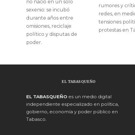
no nació en un solo
rumores y críti
sexenio: se incubó
redes, en medi
durante años entre
tensiones polít
omisiones, reciclaje
protestas en T
político y disputas de
poder.
EL TABASQUEÑO
EL TABASQUEÑO
es un medio digital
independiente especializado en política,
gobierno, economía y poder público en
Tabasco.