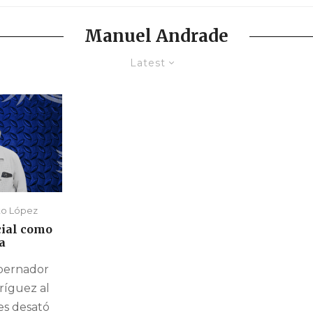
Manuel Andrade
Latest
to López
cial como
a
obernador
ríguez al
es desató