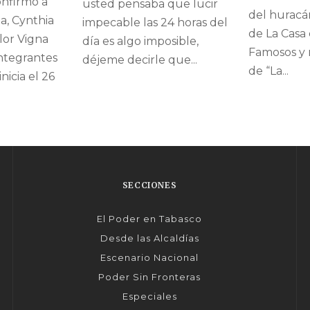
nfirmó a
usted pensaba que lucir
del huracán
a, Cynthia
impecable las 24 horas del
de La Casa 
Flor Vigna
día es algo imposible,
Famosos y r
ntegrantes
déjeme decirle que...
de “La...
inicia el 26
SECCIONES
El Poder en Tabasco
Desde las Alcaldías
Escenario Nacional
Poder Sin Fronteras
Especiales