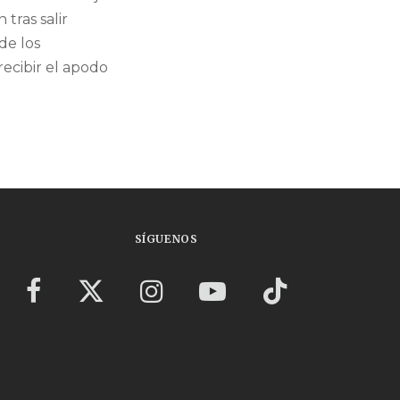
 tras salir
de los
ecibir el apodo
SÍGUENOS