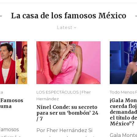
La casa de los famosos México
Latest
Todo Menos P
ca
LOS ESPECTÁCULOS | Fher
Hernández
¡Gala Mon
s Famosos
cuerda floj
suma
Ninel Conde: su secreto
demandada
para ser un ‘bombón’ 24
el título d
/ 7
México”?
 Famosos
Por Fher Hernández Si
Gala Montes