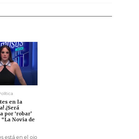
olítica
tes en la
a! ¿Será
 por ‘robar’
e “La Novia de
 está en el ojo