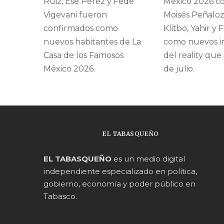
Ruiz, Ese Pérez y Fede
México 2026 co
Vigevani fueron
Moisés Peñaloz
confirmados como
Klitbo, Yahir y 
nuevos habitantes de La
como nuevos i
Casa de los Famosos
del reality que 
México 2026.
de julio.
EL TABASQUEÑO
EL TABASQUEÑO
es un medio digital
independiente especializado en política,
gobierno, economía y poder público en
Tabasco.