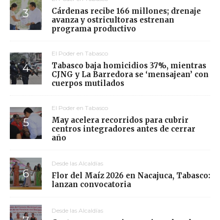
Cárdenas recibe 166 millones; drenaje
avanza y ostricultoras estrenan
programa productivo
El Poder en Tabasco
Tabasco baja homicidios 37%, mientras
CJNG y La Barredora se ‘mensajean’ con
cuerpos mutilados
El Poder en Tabasco
May acelera recorridos para cubrir
centros integradores antes de cerrar
año
Desde las Alcaldías
Flor del Maíz 2026 en Nacajuca, Tabasco:
lanzan convocatoria
Desde las Alcaldías