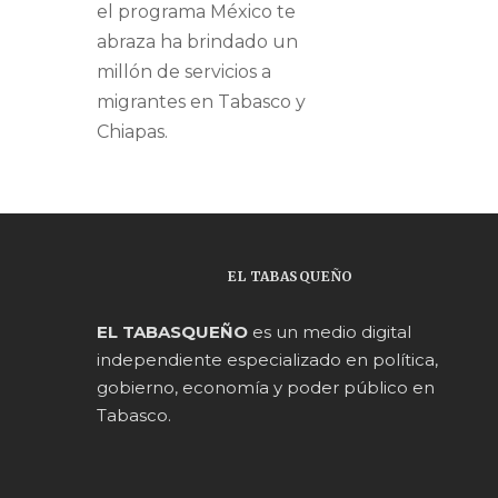
el programa México te
abraza ha brindado un
millón de servicios a
migrantes en Tabasco y
Chiapas.
EL TABASQUEÑO
EL TABASQUEÑO
es un medio digital
independiente especializado en política,
gobierno, economía y poder público en
Tabasco.