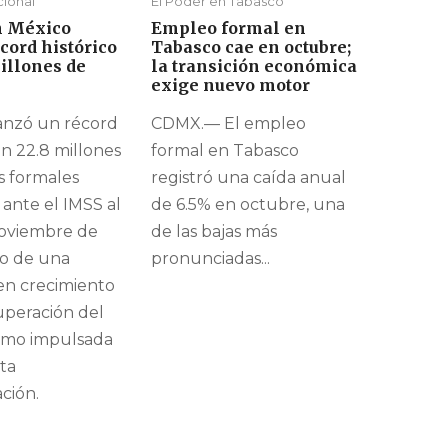
cional
El Poder en Tabasco
n México
Empleo formal en
cord histórico
Tabasco cae en octubre;
illones de
la transición económica
exige nuevo motor
anzó un récord
CDMX.— El empleo
on 22.8 millones
formal en Tabasco
 formales
registró una caída anual
 ante el IMSS al
de 6.5% en octubre, una
noviembre de
de las bajas más
jo de una
pronunciadas...
n crecimiento
uperación del
nimo impulsada
ta
ción.