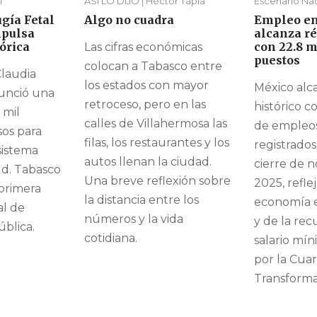
l
ASÍ LO DIJO | Héctor Tapia
Escenario Na
gía Fetal
Algo no cuadra
Empleo e
mpulsa
alcanza ré
órica
con 22.8 m
Las cifras económicas
puestos
colocan a Tabasco entre
Claudia
los estados con mayor
México alc
unció una
retroceso, pero en las
histórico c
 mil
calles de Villahermosa las
de empleos
sos para
filas, los restaurantes y los
registrados
sistema
autos llenan la ciudad.
cierre de 
ud. Tabasco
Una breve reflexión sobre
2025, refle
 primera
la distancia entre los
economía e
al de
números y la vida
y de la rec
ública.
cotidiana.
salario mí
por la Cuar
Transforma