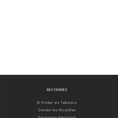
SECCIONES
El Poder en Tabasco
Desde las Alcaldías
Escenario Nacional