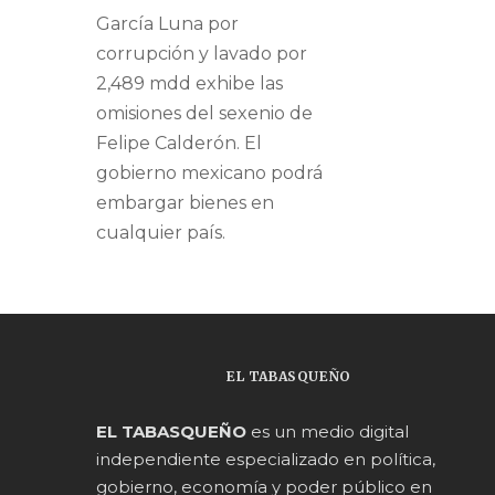
García Luna por
corrupción y lavado por
2,489 mdd exhibe las
omisiones del sexenio de
Felipe Calderón. El
gobierno mexicano podrá
embargar bienes en
cualquier país.
EL TABASQUEÑO
EL TABASQUEÑO
es un medio digital
independiente especializado en política,
gobierno, economía y poder público en