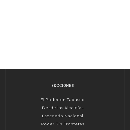
SECCIONES
El Poder en Tabasco
Desde las Alcaldías
Escenario Nacional
Poder Sin Fronteras