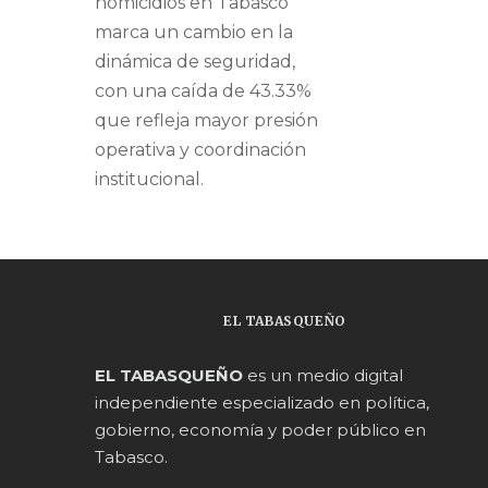
homicidios en Tabasco
marca un cambio en la
dinámica de seguridad,
con una caída de 43.33%
que refleja mayor presión
operativa y coordinación
institucional.
EL TABASQUEÑO
EL TABASQUEÑO
es un medio digital
independiente especializado en política,
gobierno, economía y poder público en
Tabasco.