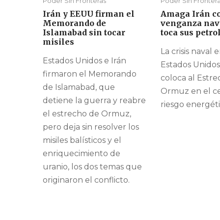
Poder Sin Fronteras
Poder Sin Fronter
Irán y EEUU firman el
Amaga Irán c
Memorando de
venganza nava
Islamabad sin tocar
toca sus petro
misiles
La crisis naval 
Estados Unidos e Irán
Estados Unidos
firmaron el Memorando
coloca al Estr
de Islamabad, que
Ormuz en el ce
detiene la guerra y reabre
riesgo energéti
el estrecho de Ormuz,
pero deja sin resolver los
misiles balísticos y el
enriquecimiento de
uranio, los dos temas que
originaron el conflicto.