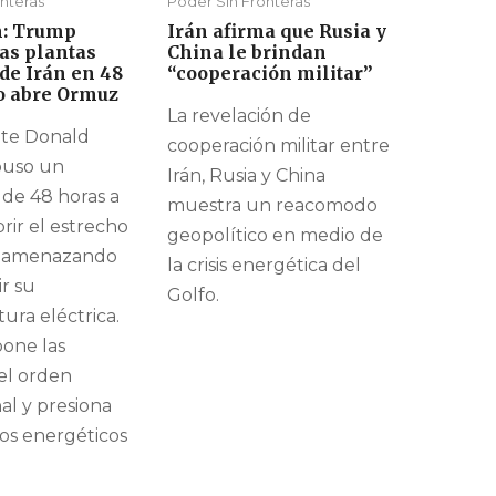
nteras
Poder Sin Fronteras
: Trump
Irán afirma que Rusia y
las plantas
China le brindan
 de Irán en 48
“cooperación militar”
no abre Ormuz
La revelación de
nte Donald
cooperación militar entre
uso un
Irán, Rusia y China
de 48 horas a
muestra un reacomodo
brir el estrecho
geopolítico en medio de
 amenazando
la crisis energética del
r su
Golfo.
tura eléctrica.
pone las
del orden
al y presiona
os energéticos