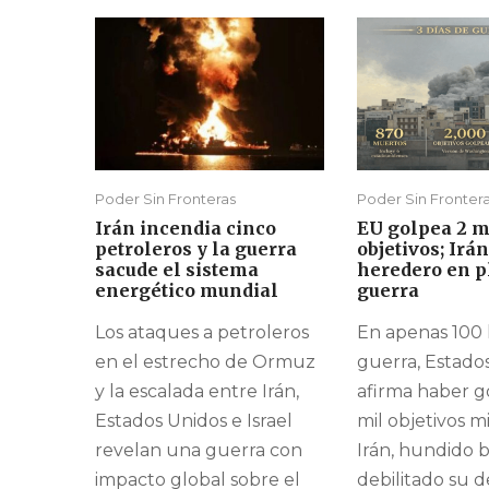
Poder Sin Fronteras
Poder Sin Fronter
Irán incendia cinco
EU golpea 2 m
petroleros y la guerra
objetivos; Irá
sacude el sistema
heredero en p
energético mundial
guerra
Los ataques a petroleros
En apenas 100 
en el estrecho de Ormuz
guerra, Estado
y la escalada entre Irán,
afirma haber g
Estados Unidos e Israel
mil objetivos mi
revelan una guerra con
Irán, hundido 
impacto global sobre el
debilitado su 