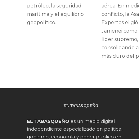
petróleo, la seguridad
aérea. En medi
marítima y el equilibrio
conflicto, la A
geopolítico.
Expertos eligió
Jamenei como
líder supremo,
consolidando a
más duro del po
EL TABASQUEÑO
EL TABASQUEÑO
es un medio digital
independiente especializado en política,
gobierno, economía y poder público en