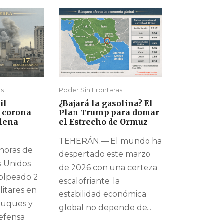
as
Poder Sin Fronteras
il
¿Bajará la gasolina? El
n corona
Plan Trump para domar
lena
el Estrecho de Ormuz
TEHERÁN.— El mundo ha
horas de
despertado este marzo
s Unidos
de 2026 con una certeza
olpeado 2
escalofriante: la
litares en
estabilidad económica
buques y
global no depende de...
defensa