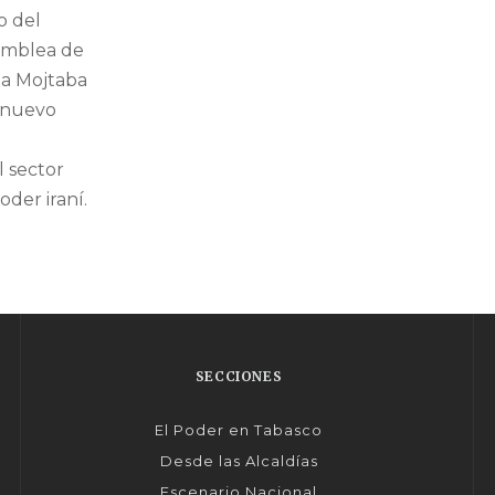
o del
samblea de
 a Mojtaba
 nuevo
l sector
der iraní.
SECCIONES
El Poder en Tabasco
Desde las Alcaldías
Escenario Nacional