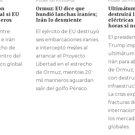
as
Poder Sin Fronteras
Poder Sin Fro
on
Ormuz: EU dice que
Ultimátum
l si EU
hundió lanchas iraníes;
destruirá 
leros
Irán lo desmiente
eléctricas
horas si 
entre
El ejército de EU destruyó
El preside
 e Irán
seis embarcaciones iraníes
Trump imp
echo de
e interceptó misiles al
ultimátum 
ntro del
arrancar el Proyecto
Irán para a
co global.
Libertad en el estrecho
de Ormuz,
de Ormuz, mientras 20
con destrui
mil marineros aguardan
infraestruc
salir del golfo Pérsico.
La crisis ex
fracturas 
internacion
los mercad
globales.