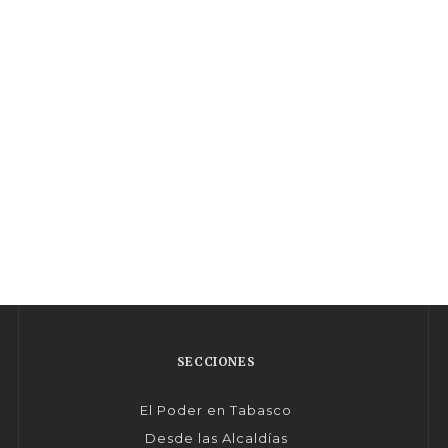
SECCIONES
El Poder en Tabasco
Desde las Alcaldías