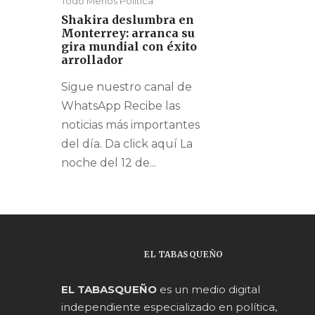
Todo Menos Política
Shakira deslumbra en
Monterrey: arranca su
gira mundial con éxito
arrollador
Sigue nuestro canal de
WhatsApp Recibe las
noticias más importantes
del día. Da click aquí La
noche del 12 de...
EL TABASQUEÑO
EL TABASQUEÑO
es un medio digital
independiente especializado en política,