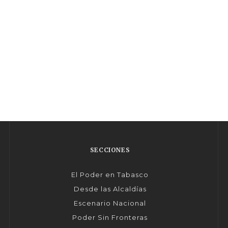
SECCIONES
El Poder en Tabasco
Desde las Alcaldías
Escenario Nacional
Poder Sin Fronteras