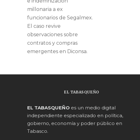
e indemnización
millonaria a ex
funcionarios de Segalmex.
El caso revive
observaciones sobre
contratos y compras
emergentes en Diconsa.
EL TABASQUEÑO
EL TABASQUEÑO
es un medio digital
independiente especializado en política,
gobierno, economía y poder público en
Tabasco.