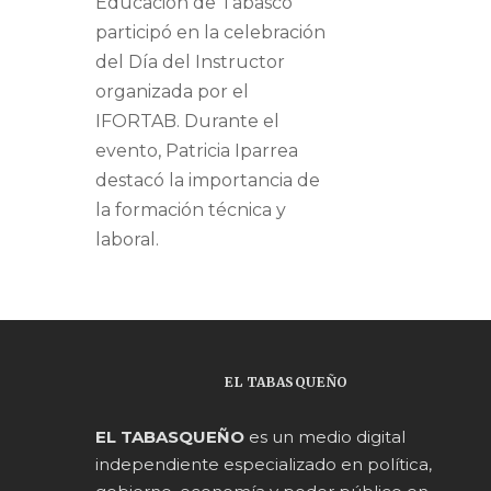
Educación de Tabasco
participó en la celebración
del Día del Instructor
organizada por el
IFORTAB. Durante el
evento, Patricia Iparrea
destacó la importancia de
la formación técnica y
laboral.
EL TABASQUEÑO
EL TABASQUEÑO
es un medio digital
independiente especializado en política,