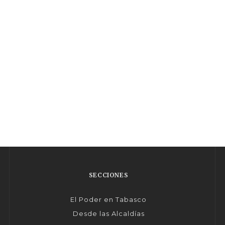
SECCIONES
El Poder en Tabasco
Desde las Alcaldías