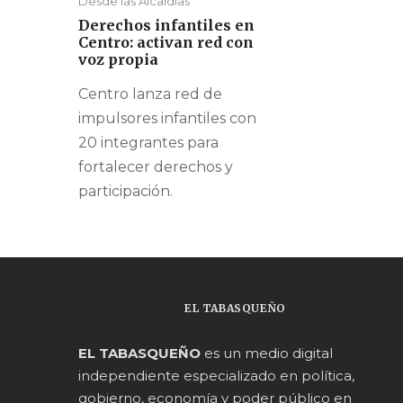
Desde las Alcaldías
Derechos infantiles en
Centro: activan red con
voz propia
Centro lanza red de
impulsores infantiles con
20 integrantes para
fortalecer derechos y
participación.
EL TABASQUEÑO
EL TABASQUEÑO
es un medio digital
independiente especializado en política,
gobierno, economía y poder público en