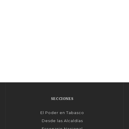
SECCIONES
El Poder en Tabasco
Desde las Alcaldías
Escenario Nacional