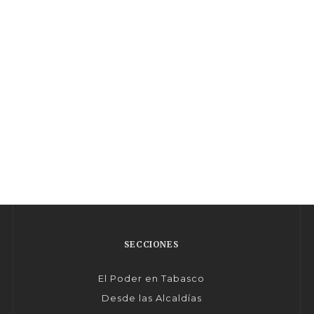
SECCIONES
El Poder en Tabasco
Desde las Alcaldías