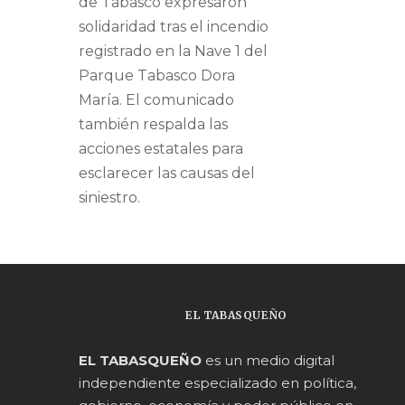
de Tabasco expresaron
solidaridad tras el incendio
registrado en la Nave 1 del
Parque Tabasco Dora
María. El comunicado
también respalda las
acciones estatales para
esclarecer las causas del
siniestro.
EL TABASQUEÑO
EL TABASQUEÑO
es un medio digital
independiente especializado en política,