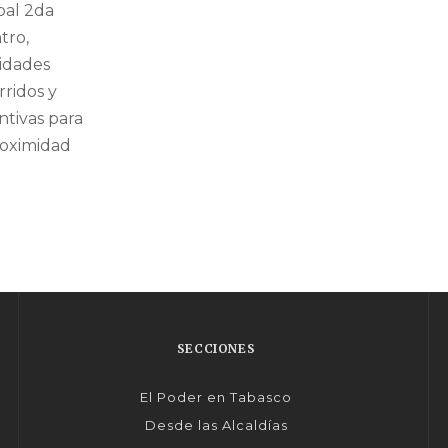
bal 2da
tro,
idades
rridos y
ntivas para
roximidad
SECCIONES
El Poder en Tabasco
Desde las Alcaldías