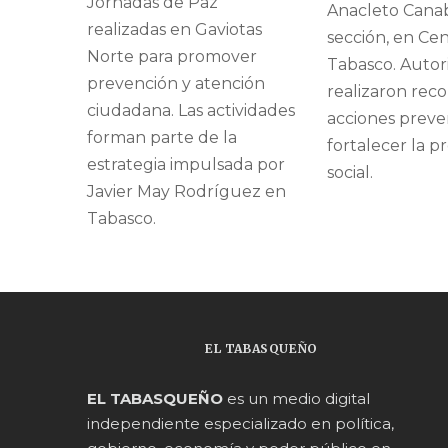
Jornadas de Paz
Anacleto Cana
realizadas en Gaviotas
sección, en Cen
Norte para promover
Tabasco. Autor
prevención y atención
realizaron reco
ciudadana. Las actividades
acciones preve
forman parte de la
fortalecer la p
estrategia impulsada por
social.
Javier May Rodríguez en
Tabasco.
EL TABASQUEÑO
EL TABASQUEÑO
es un medio digital
independiente especializado en política,