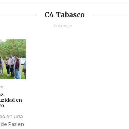
C4 Tabasco
Latest
co
az
uridad en
co
ipó en una
 de Paz en