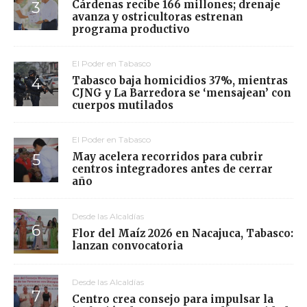
Cárdenas recibe 166 millones; drenaje
avanza y ostricultoras estrenan
programa productivo
El Poder en Tabasco
Tabasco baja homicidios 37%, mientras
CJNG y La Barredora se ‘mensajean’ con
cuerpos mutilados
El Poder en Tabasco
May acelera recorridos para cubrir
centros integradores antes de cerrar
año
Desde las Alcaldías
Flor del Maíz 2026 en Nacajuca, Tabasco:
lanzan convocatoria
Desde las Alcaldías
Centro crea consejo para impulsar la