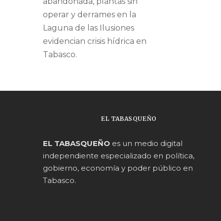
abandonada, plantas sin
operar y derrames en la
Laguna de las Ilusiones
evidencian crisis hídrica en
Tabasco.
EL TABASQUEÑO
EL TABASQUEÑO
es un medio digital
independiente especializado en política,
gobierno, economía y poder público en
Tabasco.