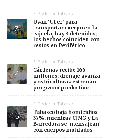
El Poder en Tabasco
Usan ‘Uber’ para
transportar cuerpo en la
cajuela, hay 3 detenidos;
los hechos coinciden con
restos en Periférico
El Poder en Tabasco
Cárdenas recibe 166
millones; drenaje avanza
y ostricultoras estrenan
programa productivo
El Poder en Tabasco
Tabasco baja homicidios
37%, mientras CJNG y La
Barredora se ‘mensajean’
con cuerpos mutilados