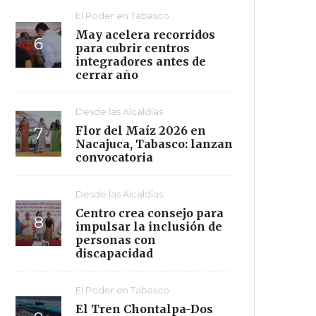
El Poder en Tabasco
May acelera recorridos
para cubrir centros
integradores antes de
cerrar año
Desde las Alcaldías
Flor del Maíz 2026 en
Nacajuca, Tabasco: lanzan
convocatoria
Desde las Alcaldías
Centro crea consejo para
impulsar la inclusión de
personas con
discapacidad
El Poder en Tabasco
El Tren Chontalpa-Dos