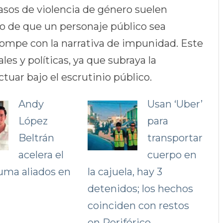
asos de violencia de género suelen
ho de que un personaje público sea
rompe con la narrativa de impunidad. Este
es y políticas, ya que subraya la
ctuar bajo el escrutinio público.
Andy
Usan ‘Uber’
López
para
Beltrán
transportar
acelera el
cuerpo en
uma aliados en
la cajuela, hay 3
detenidos; los hechos
coinciden con restos
en Periférico