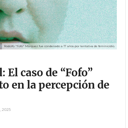
Rodolfo "Fofo" Márquez fue condenado a 17 años por tentativa de feminicidio.
l: El caso de “Fofo”
o en la percepción de
, 2025