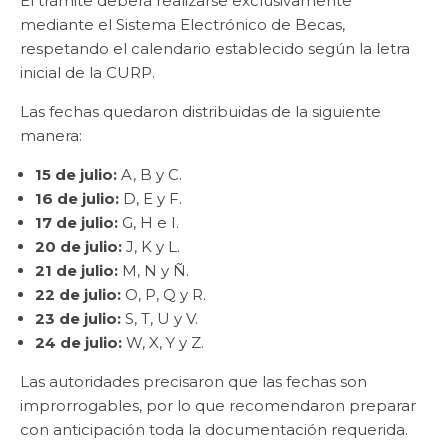
El trámite deberá realizarse exclusivamente
mediante el Sistema Electrónico de Becas,
respetando el calendario establecido según la letra
inicial de la CURP.
Las fechas quedaron distribuidas de la siguiente
manera:
15 de julio:
A, B y C.
16 de julio:
D, E y F.
17 de julio:
G, H e I.
20 de julio:
J, K y L.
21 de julio:
M, N y Ñ.
22 de julio:
O, P, Q y R.
23 de julio:
S, T, U y V.
24 de julio:
W, X, Y y Z.
Las autoridades precisaron que las fechas son
improrrogables, por lo que recomendaron preparar
con anticipación toda la documentación requerida.