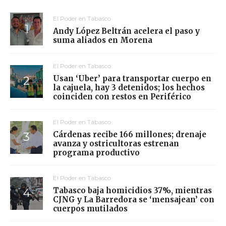
El Poder en Tabasco
Andy López Beltrán acelera el paso y
suma aliados en Morena
El Poder en Tabasco
Usan ‘Uber’ para transportar cuerpo en
la cajuela, hay 3 detenidos; los hechos
coinciden con restos en Periférico
El Poder en Tabasco
Cárdenas recibe 166 millones; drenaje
avanza y ostricultoras estrenan
programa productivo
El Poder en Tabasco
Tabasco baja homicidios 37%, mientras
CJNG y La Barredora se ‘mensajean’ con
cuerpos mutilados