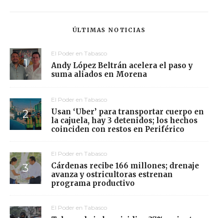
ÚLTIMAS NOTICIAS
El Poder en Tabasco
Andy López Beltrán acelera el paso y
suma aliados en Morena
El Poder en Tabasco
Usan ‘Uber’ para transportar cuerpo en
la cajuela, hay 3 detenidos; los hechos
coinciden con restos en Periférico
El Poder en Tabasco
Cárdenas recibe 166 millones; drenaje
avanza y ostricultoras estrenan
programa productivo
El Poder en Tabasco