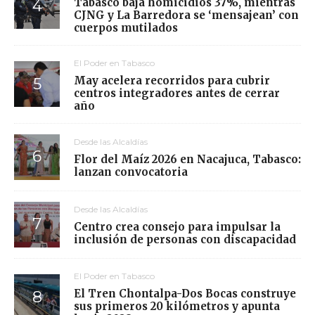
Tabasco baja homicidios 37%, mientras
CJNG y La Barredora se ‘mensajean’ con
cuerpos mutilados
El Poder en Tabasco
May acelera recorridos para cubrir
centros integradores antes de cerrar
año
Desde las Alcaldías
Flor del Maíz 2026 en Nacajuca, Tabasco:
lanzan convocatoria
Desde las Alcaldías
Centro crea consejo para impulsar la
inclusión de personas con discapacidad
El Poder en Tabasco
El Tren Chontalpa-Dos Bocas construye
sus primeros 20 kilómetros y apunta