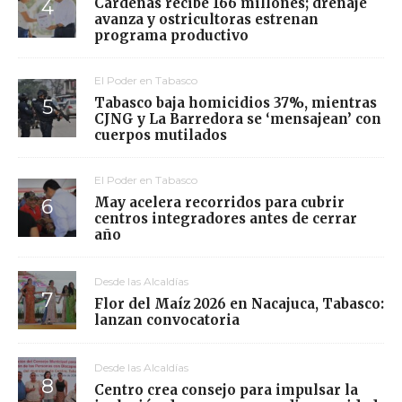
Cárdenas recibe 166 millones; drenaje
avanza y ostricultoras estrenan
programa productivo
El Poder en Tabasco
Tabasco baja homicidios 37%, mientras
CJNG y La Barredora se ‘mensajean’ con
cuerpos mutilados
El Poder en Tabasco
May acelera recorridos para cubrir
centros integradores antes de cerrar
año
Desde las Alcaldías
Flor del Maíz 2026 en Nacajuca, Tabasco:
lanzan convocatoria
Desde las Alcaldías
Centro crea consejo para impulsar la