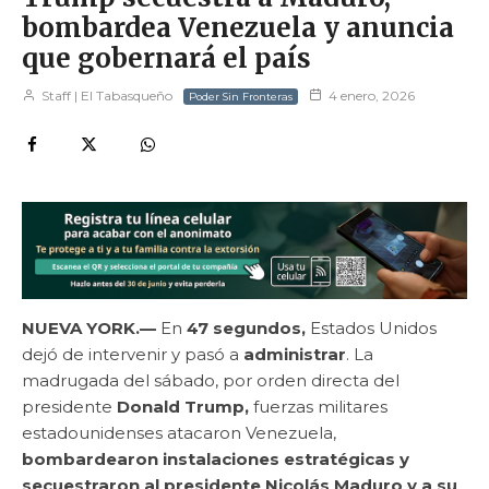
bombardea Venezuela y anuncia
que gobernará el país
Staff | El Tabasqueño
4 enero, 2026
Poder Sin Fronteras
NUEVA YORK.—
En
47 segundos,
Estados Unidos
dejó de intervenir y pasó a
administrar
. La
madrugada del sábado, por orden directa del
presidente
Donald Trump,
fuerzas militares
estadounidenses atacaron Venezuela,
bombardearon instalaciones estratégicas y
secuestraron al presidente Nicolás Maduro y a su