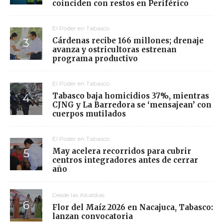
coinciden con restos en Periférico
El Poder en Tabasco
Cárdenas recibe 166 millones; drenaje
avanza y ostricultoras estrenan
programa productivo
El Poder en Tabasco
Tabasco baja homicidios 37%, mientras
CJNG y La Barredora se ‘mensajean’ con
cuerpos mutilados
El Poder en Tabasco
May acelera recorridos para cubrir
centros integradores antes de cerrar
año
Desde las Alcaldías
Flor del Maíz 2026 en Nacajuca, Tabasco:
lanzan convocatoria