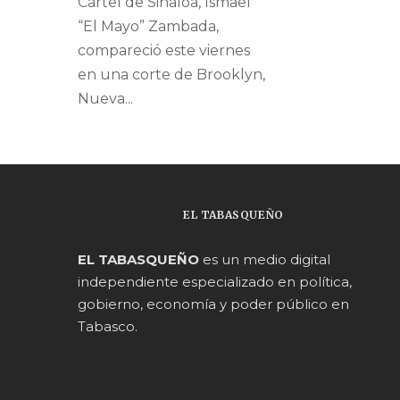
Cártel de Sinaloa, Ismael
“El Mayo” Zambada,
compareció este viernes
en una corte de Brooklyn,
Nueva...
EL TABASQUEÑO
EL TABASQUEÑO
es un medio digital
independiente especializado en política,
gobierno, economía y poder público en
Tabasco.