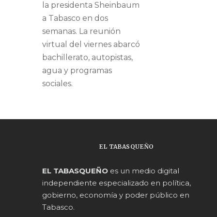
la presidenta Sheinbaum
a Tabasco en dos
semanas. La reunión
virtual del viernes abarcó
bachillerato, autopistas,
agua y programas
sociales.
EL TABASQUEÑO
EL TABASQUEÑO
es un medio digital
independiente especializado en política,
gobierno, economía y poder público en
Tabasco.