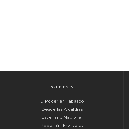
SECCIONES
El Poder en Tabasco
Desde las Alcaldías
Escenario Nacional
Poder Sin Fronteras