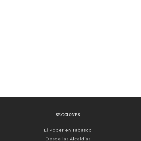
SECCIONES
El Poder en Tabasco
Desde las Alcaldías