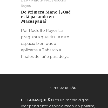
DE PRIMERA MANO | Rodulfo
Reyes
De Primera Mano | ¿Qué
está pasando en
Macuspana?
Por Rodulfo Reyes La
pregunta que titula este
espacio bien pudo
aplicarse a Tabasco a
finales del año pasado y...
EL TABASQUEÑO
EL TABASQUEÑO
es un medio digital
independiente especializado en política,