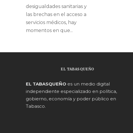
desigualdades sanitarias y
las brechas en el acceso a
servicios médicos, hay
momentos en que...
EL TABASQUEÑO
EL TABASQUEÑO
es un medio digital
independiente especializado en política,
gobierno, economía y poder público en
Tabasco.