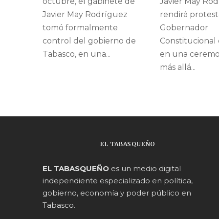
octubre, el gabinete de
Javier May Ro
Javier May Rodríguez
rendirá protes
tomó formalmente
Gobernador
control del gobierno de
Constitucional
Tabasco, en una...
en una ceremo
más allá...
EL TABASQUEÑO
EL TABASQUEÑO
es un medio digital
independiente especializado en política,
gobierno, economía y poder público en
Tabasco.