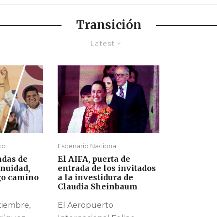
Transición
Latest
co
Escenario Nacional
ndas de
El AIFA, puerta de
inuidad,
entrada de los invitados
rgo camino
a la investidura de
Claudia Sheinbaum
tiembre,
El Aeropuerto