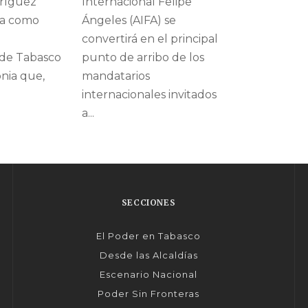
dríguez
Internacional Felipe
ta como
Ángeles (AIFA) se
convertirá en el principal
 de Tabasco
punto de arribo de los
nia que,
mandatarios
internacionales invitados
a...
SECCIONES
El Poder en Tabasco
Desde las Alcaldías
Escenario Nacional
Poder Sin Fronteras