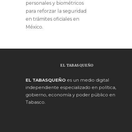
personales y biométricos
para reforzar la seguridad
en trámites oficiales en
México.
EL TABASQUEÑO
EL TABASQUEÑO
es un medio digital
independiente especializado en política,
gobierno, economía y poder público en
Tabasco.