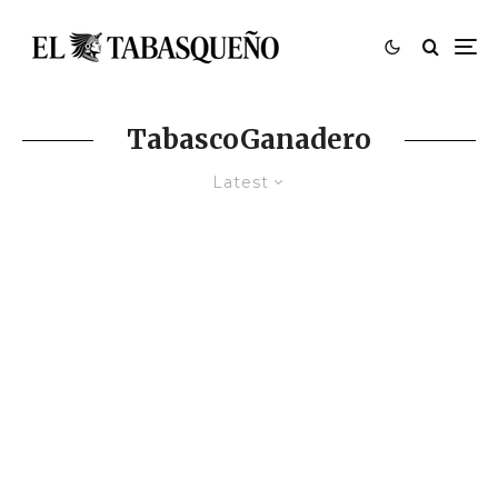
TabascoGanadero
Latest