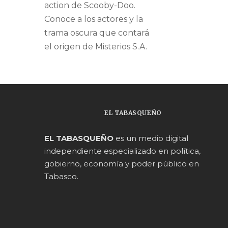
action de Scooby-Doo.
Conoce a los actores y la
trama oscura que contará
el origen de Misterios S.A.
EL TABASQUEÑO
EL TABASQUEÑO
es un medio digital
independiente especializado en política,
gobierno, economía y poder público en
Tabasco.