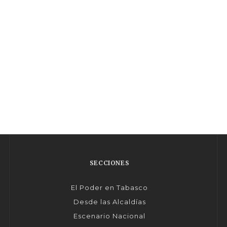
SECCIONES
El Poder en Tabasco
Desde las Alcaldías
Escenario Nacional