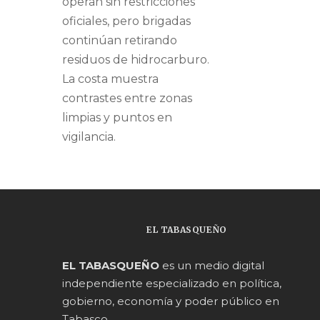
operan sin restricciones
oficiales, pero brigadas
continúan retirando
residuos de hidrocarburo.
La costa muestra
contrastes entre zonas
limpias y puntos en
vigilancia.
EL TABASQUEÑO
EL TABASQUEÑO
es un medio digital
independiente especializado en política,
gobierno, economía y poder público en
Tabasco.