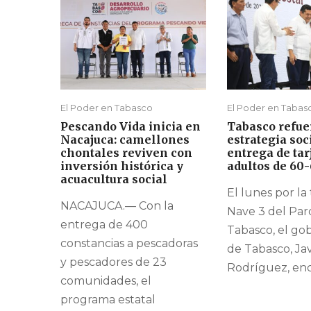
El Poder en Tabasco
El Poder en Tabas
Pescando Vida inicia en
Tabasco refue
Nacajuca: camellones
estrategia soc
chontales reviven con
entrega de tar
inversión histórica y
adultos de 60
acuacultura social
El lunes por la 
NACAJUCA.— Con la
Nave 3 del Pa
entrega de 400
Tabasco, el go
constancias a pescadoras
de Tabasco, Ja
y pescadores de 23
Rodríguez, enc
comunidades, el
programa estatal