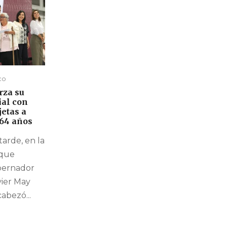
co
rza su
ial con
jetas a
-64 años
tarde, en la
rque
bernador
vier May
abezó...