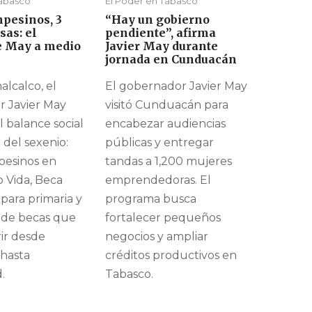
Tabasco
El Poder en Tabasco
pesinos, 3
“Hay un gobierno
sas: el
pendiente”, afirma
e May a medio
Javier May durante
jornada en Cunduacán
lcalco, el
El gobernador Javier May
 Javier May
visitó Cunduacán para
 balance social
encabezar audiencias
 del sexenio:
públicas y entregar
pesinos en
tandas a 1,200 mujeres
 Vida, Beca
emprendedoras. El
 para primaria y
programa busca
 de becas que
fortalecer pequeños
ir desde
negocios y ampliar
 hasta
créditos productivos en
.
Tabasco.