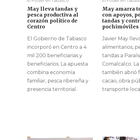
El Poder en Tabasco
El Poder en Tabas
May lleva tandas y
May amarra te
pesca productiva al
con apoyos, p
corazón político de
tandas y contr
Centro
pochimóviles
El Gobierno de Tabasco
Javier May lle
incorporó en Centro a 4
alimentarios, p
mil 200 beneficiarias y
tandas a Paraís
beneficiarios. La apuesta
Comalcalco. La 
combina economía
también abrió 
familiar, pesca ribereña y
cacao, obra púb
presencia territorial.
transporte loca