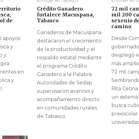
co
El Poder en Tabasco
El Poder en 
rritorio
Crédito Ganadero
72 mil cam
esca,
fortalece Macuspana,
mil 200 ca
ol de
Tabasco
sexenio d
camino
Ganaderos de Macuspana
vó apoyos
Desde Coma
destacaron el crecimiento
esca y
gobernador
de la productividad y el
o y
desplegó el
respaldo estatal mediante
gira
más amplio
el programa Crédito
frentes en
72 mil cam
Ganadero a la Palabra.
lica y
Sembrando
Autoridades de Sedap
l.
Rita Cetina
supervisaron avances y
un sistema
acompañamiento directo
busca cubr
en comunidades rurales
preescolar
de Tabasco.
universidad