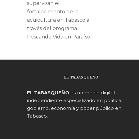
supervisan el
fortalecimiento de la
acuicultura en Tabasco a
través del programa
Pescando Vida en Paraíso.
EL TABASQUEÑO
EL TABASQUEÑO
es un medio digital
independiente especializado en política,
gobierno, economía y poder público en
Tabasco.