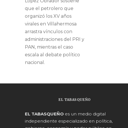
López Obrador sostiene
que el petrolero que
organizó los XV años
virales en Villahermosa
arrastra vínculos con
administraciones del PRI y
PAN, mientras el caso
escala al debate político
nacional.
EL TABASQUEÑO
EL TABASQUEÑO
es un medio digital
independiente especializado en política,