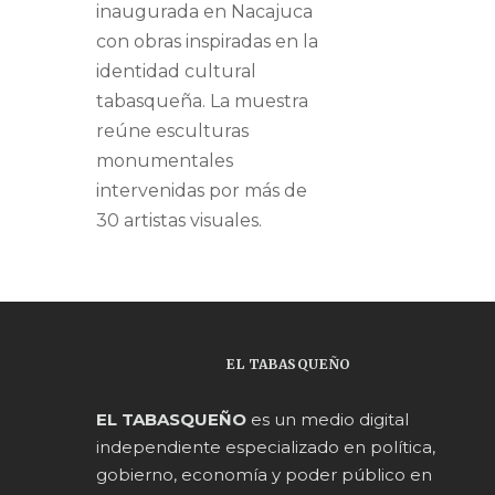
inaugurada en Nacajuca
con obras inspiradas en la
identidad cultural
tabasqueña. La muestra
reúne esculturas
monumentales
intervenidas por más de
30 artistas visuales.
EL TABASQUEÑO
EL TABASQUEÑO
es un medio digital
independiente especializado en política,
gobierno, economía y poder público en