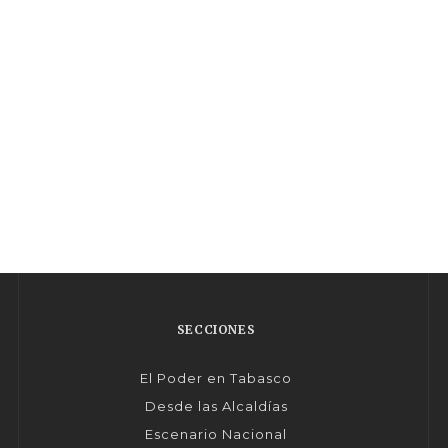
SECCIONES
El Poder en Tabasco
Desde las Alcaldías
Escenario Nacional