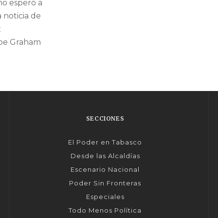
no esperó a
 noticia de
x
lipe Graham
SECCIONES
El Poder en Tabasco
Desde las Alcaldías
Escenario Nacional
Poder Sin Fronteras
Especiales
Todo Menos Política