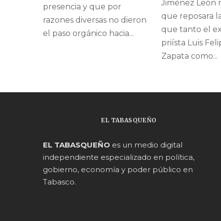
Jiménez León 
presencia y que por
que reposara la
razones diversas no dieron
que tanto el e
el paso orgánico hacia...
priísta Luis Fe
Zapata como...
EL TABASQUEÑO
EL TABASQUEÑO
es un medio digital
independiente especializado en política,
gobierno, economía y poder público en
Tabasco.